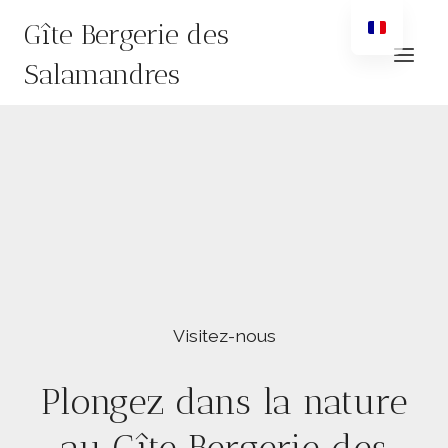
Aller
Gîte Bergerie des
au
contenu
Salamandres
Visitez-nous
Plongez dans la nature
au Gîte Bergerie des