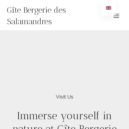
Skip
Gîte Bergerie des
to
content
Salamandres
Visit Us
Immerse yourself in
nature at Gîte Bergerie